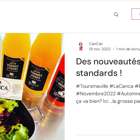
CanCan
19 nov. 2022
1 min de lect
Des nouveautés
standards !
#Toursmaville #LaCanca #
#Novembre2022 #Automne 
ça va bien? Ici ...la grosse pa