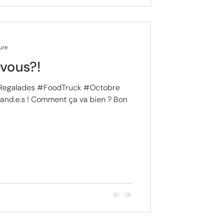
ure
 vous?!
Regalades #FoodTruck #Octobre
nd.e.s ! Comment ça va bien ? Bon