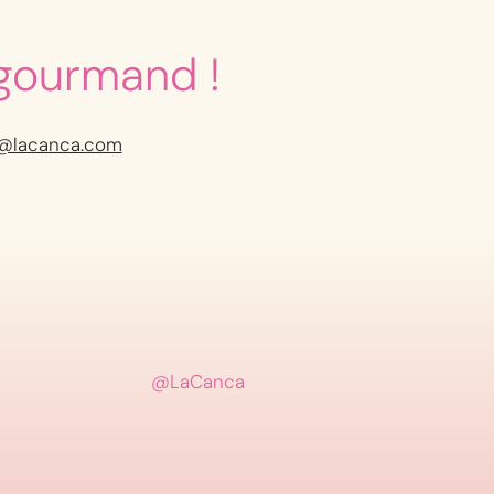
gourmand !
@lacanca.com
@LaCanca