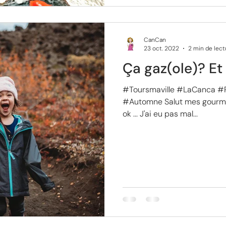
CanCan
23 oct. 2022
2 min de lect
Ça gaz(ole)? Et
#Toursmaville #LaCanca #
#Automne Salut mes gourma
ok ... J'ai eu pas mal...