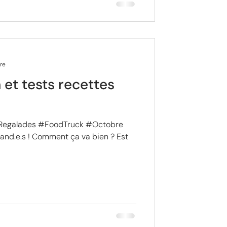
re
et tests recettes
Regalades #FoodTruck #Octobre
nd.e.s ! Comment ça va bien ? Est