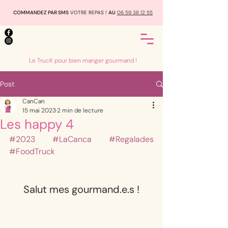
COMMANDEZ PAR SMS
VOTRE REPAS !
AU
06 59 38 12 55
Le TrucK pour bien manger gourmand !
Post
CanCan
15 mai 2023
2 min de lecture
Les happy 4
#2023
#LaCanca
#Regalades
#FoodTruck
Salut mes gourmand.e.s !