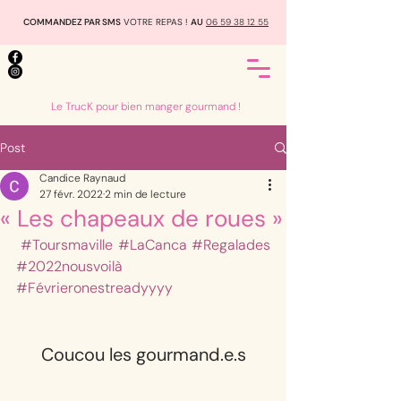
COMMANDEZ PAR SMS
VOTRE REPAS !
AU
06 59 38 12 55
Le TrucK pour bien manger gourmand !
Post
Candice Raynaud
27 févr. 2022
2 min de lecture
« Les chapeaux de roues »
#Toursmaville
#LaCanca
#Regalades
#2022nousvoilà
#Févrieronestreadyyyy
Coucou les gourmand.e.s