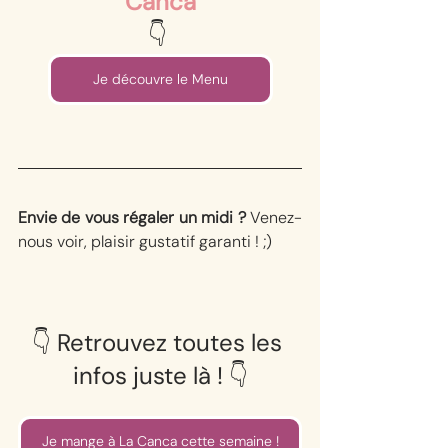
Canca
👇⁠ 
Je découvre le Menu
Envie de vous régaler un midi ? 
Venez-
nous voir, plaisir gustatif garanti ! ;) 
⁠👇⁠ Retrouvez toutes les 
infos juste là ! ⁠👇⁠
Je mange à La Canca cette semaine !