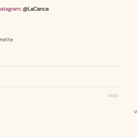
nstagram
: @LaCanca
nette
V