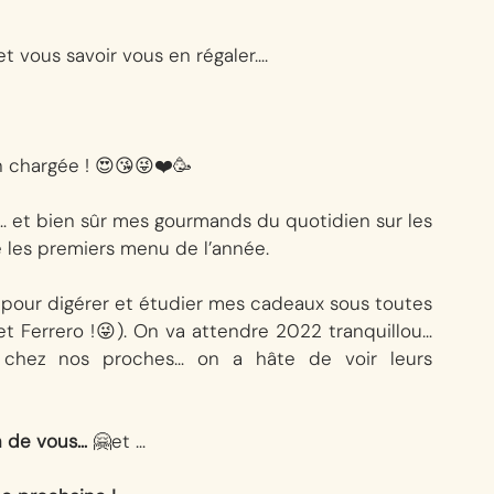
et vous savoir vous en régaler…. 
n chargée ! 😍😘😜❤️🥳
s… et bien sûr mes gourmands du quotidien sur les 
les premiers menu de l’année.
s pour digérer et étudier mes cadeaux sous toutes 
et Ferrero !😜). On va attendre 2022 tranquillou… 
s chez nos proches… on a hâte de voir leurs 
n de vous…
 🤗et … 