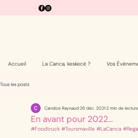
Accueil
La Canca, keskecé ?
Vos Évènem
Tous les posts
Candice Raynaud
26 déc. 2021
2 min de lectur
En avant pour 2022…
#Foodtruck
#Toursmaville
#LaCanca
#Rega