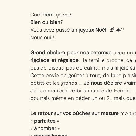
Comment ça va? 
Bien ou bien
? 
Vous avez passé un 
joyeux Noël
  🎁 🎄? 
Nous oui ! 
Grand chelem pour nos estomac
 avec un 
rigolade et régalade
… la famille proche, ce
pas de bisous, pas de câlins… mais 
la joie s
Cette envie de goûter à tout, de faire plais
petits et les grands …. 
Je nous déclare vraim
J’ai eu ma réserve bi annuelle de Ferrero… 
pourrais même en céder un ou 2… mais que s
Le retour sur vos bûches sur mesure 
me tir
« 
parfaites
 », 
« 
à tomber
 », 
« 
merveilleuses
 » 