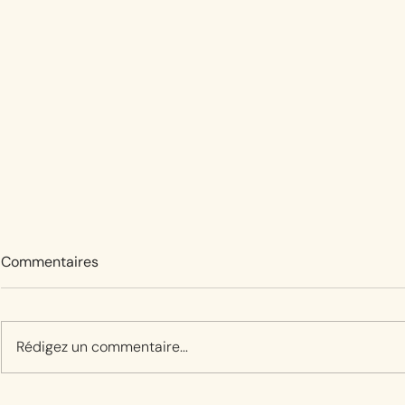
Commentaires
Rédigez un commentaire...
La mue de la Canca est en
Après les a