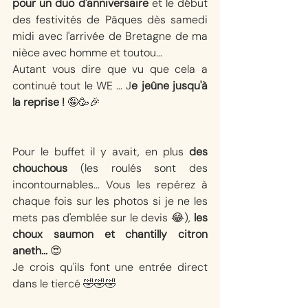
pour un duo d'anniversaire
 et le début 
des festivités de Pâques dès samedi 
midi avec l'arrivée de Bretagne de ma 
nièce avec homme et toutou... 
Autant vous dire que vu que cela a 
continué tout le WE ... J
e jeûne jusqu'à 
la reprise !
 🤪🥳🎉
Pour le buffet il y avait, en plus 
des 
chouchous
 (les roulés sont des 
incontournables... Vous les repérez à 
chaque fois sur les photos si je ne les 
mets pas d'emblée sur le devis 😂), 
les 
choux saumon et chantilly citron 
aneth... 
😍
Je crois qu'ils font une entrée direct 
dans le tiercé 🤣🤣🤣