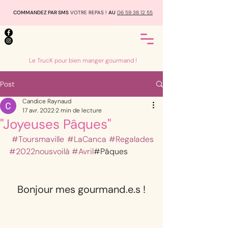
COMMANDEZ PAR SMS
VOTRE REPAS !
AU
06 59 38 12 55
Le TrucK pour bien manger gourmand !
Post
Candice Raynaud
17 avr. 2022
2 min de lecture
"Joyeuses Pâques"
#Toursmaville
#LaCanca
#Regalades
#2022nousvoilà
#Avril
#Pâques
Bonjour mes gourmand.e.s !