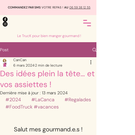
COMMANDEZ PAR SMS
VOTRE REPAS !
AU
06 59 38 12 55
Le TrucK pour bien manger gourmand !
Post
CanCan
6 mars 2024
2 min de lecture
Des idées plein la tête… et
vos assiettes !
Dernière mise à jour :
13 mars 2024
#2024
#LaCanca
#Regalades
#FoodTruck
#vacances
Salut mes gourmand.e.s !