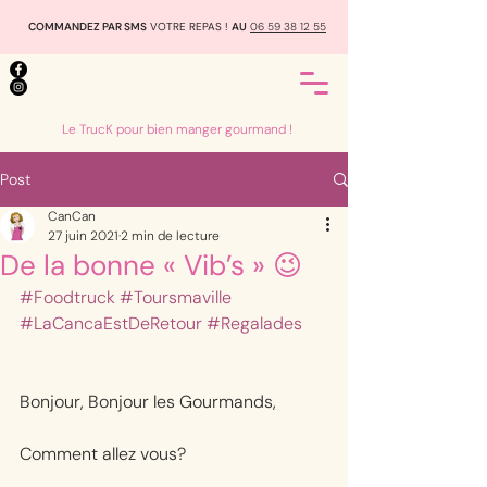
COMMANDEZ PAR SMS
VOTRE REPAS !
AU
06 59 38 12 55
Le TrucK pour bien manger gourmand !
Post
CanCan
27 juin 2021
2 min de lecture
De la bonne « Vib’s » 😉
#Foodtruck
#Toursmaville
#LaCancaEstDeRetour
#Regalades
Bonjour, Bonjour les Gourmands,
Comment allez vous? 