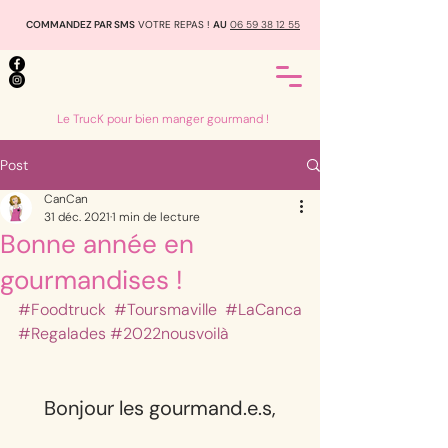
COMMANDEZ PAR SMS
VOTRE REPAS !
AU
06 59 38 12 55
Le TrucK pour bien manger gourmand !
Post
CanCan
31 déc. 2021
1 min de lecture
Bonne année en
gourmandises !
#Foodtruck
#Toursmaville
#LaCanca
#Regalades
#2022nousvoilà
Bonjour les gourmand.e.s,