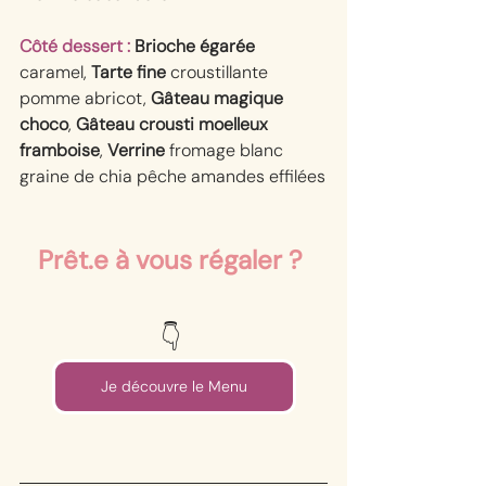
Côté dessert : 
Brioche égarée
caramel, 
Tarte fine
 croustillante 
pomme abricot, 
Gâteau magique 
choco
, 
Gâteau crousti moelleux 
framboise
, 
Verrine
 fromage blanc 
graine de chia pêche amandes effilées
Prêt.e à vous régaler ? 
👇⁠ 
Je découvre le Menu