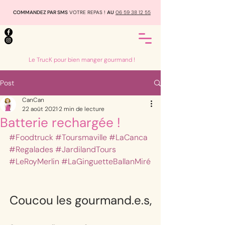
COMMANDEZ PAR SMS
VOTRE REPAS !
AU
06 59 38 12 55
Le TrucK pour bien manger gourmand !
Post
CanCan
22 août 2021
2 min de lecture
Batterie rechargée !
#Foodtruck
#Toursmaville
#LaCanca
#Regalades
#JardilandTours
#LeRoyMerlin
#LaGinguetteBallanMiré
Coucou les gourmand.e.s,