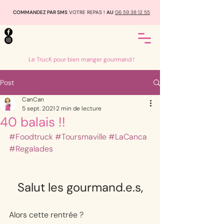
COMMANDEZ PAR SMS
VOTRE REPAS !
AU
06 59 38 12 55
Le TrucK pour bien manger gourmand !
Post
CanCan
5 sept. 2021
2 min de lecture
40 balais !!
#Foodtruck
#Toursmaville
#LaCanca
#Regalades
Salut les gourmand.e.s,
Alors cette rentrée ?