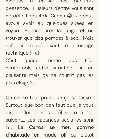
Bloqués a cause des pénuries 
d'essence... Plusieurs d'entre vous sont 
en déficit cruel de Canca 😱. Je vous 
avoue avoir eu quelques suées en 
voyant Honoré tirer la jauge et ne 
trouver que des pompes à sec... Mais 
ouf j'ai trouvé avant le chômage 
technique !   😅
C'est quand même pas très 
confortable cette situation. On en 
plaisante mais ça ne nourrit pas les 
plus éloignés.
On croise tout pour que ça se tasse... 
Surtout que bon ben faut que je vous 
dise.... Oui je vois qu'il y en a qui 
suivent... Les vacances scolaires sont 
là... 
La Canca se met, comme 
d'habitude en mode off
 ou plutôt 