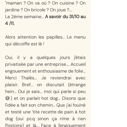
"maman ? On va où ? On cuisine ? On 
jardine ? On bricole ? On joue ?.... 
La 2ème semaine... 
A savoir du 31/10 au 
4 /11.
Alors attention les papilles... Le menu 
qui décoiffe est là ! 
Oui, il y a quelques jours j'étais 
privatisée par une entreprise.... Accueil 
engouement et enthousiasme de folie... 
Merci Thalès... Je reviendrai avec 
plaisir. Bref... on discutait (étrange 
hein... Oui je sais... moi qui parle si peu
😅) et on parlait hot dog... Disons que 
l'idée a fait son chemin... Que j'ai fouiné 
et testé une 'tite recette de pain à hot 
dog (oui pcq sinon ça rime à rien 
l'histoire) et là... Face à l'engouement 