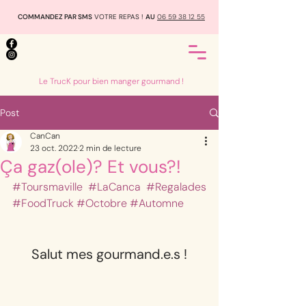
COMMANDEZ PAR SMS
VOTRE REPAS !
AU
06 59 38 12 55
Le TrucK pour bien manger gourmand !
Post
CanCan
23 oct. 2022
2 min de lecture
Ça gaz(ole)? Et vous?!
#Toursmaville
#LaCanca
#Regalades
#FoodTruck
#Octobre
#Automne
Salut mes gourmand.e.s !